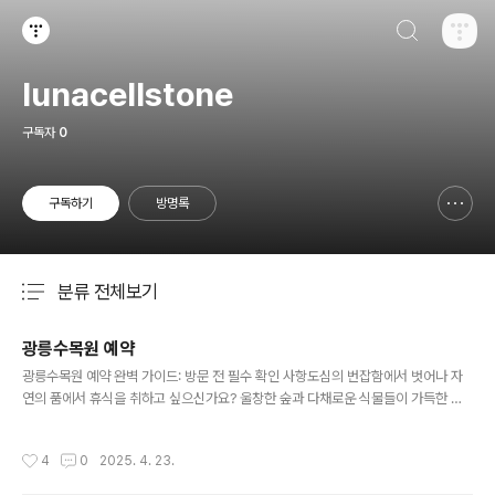
검색하기
티스토리
lunacellstone
구독자
0
구독하기
방명록
신고하기 레이어
열기
분류 전체보기
주요 글 목록
광릉수목원 예약
글 내용
광릉수목원 예약 완벽 가이드: 방문 전 필수 확인 사항도심의 번잡함에서 벗어나 자
연의 품에서 휴식을 취하고 싶으신가요? 울창한 숲과 다채로운 식물들이 가득한 국
립수목원(광릉수목원)은 몸과 마음의 안정을 찾기에 더없이 좋은 곳입니다. 하지만
이곳을 방문하기 위해서는 반드시 알아두어야 할 중요한 절차가 있습니다. 바로 광릉
작성시간
4
0
2025. 4. 23.
수목원 예약하기입니다. 쾌적한 관람 환경을 유지하고 자연을 보호하기 위해 예약제
를 운영하고 있으므로, 방문 계획이 있다면 이 글을 통해 광릉수목원 예약 방법을 꼼