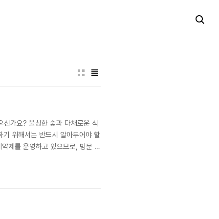
으신가요? 울창한 숲과 다채로운 식
하기 위해서는 반드시 알아두어야 할
예약제를 운영하고 있으므로, 방문 계
요?국립수목원은 희귀 식물과 다양한
 있습니다. 따라서 국립수मक원..