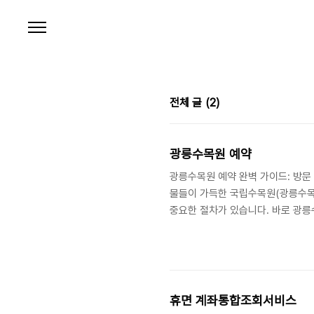
본문 바로가기
전체 글
(2)
광릉수목원 예약
광릉수목원 예약 완벽 가이드: 방문
물들이 가득한 국립수목원(광릉수목
중요한 절차가 있습니다. 바로 광릉
획이 있다면 이 글을 통해 광릉수
생태계를 보존하고 연구하는 중요한 
휴면 계좌통합조회서비스