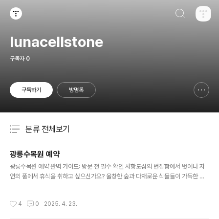
검색하기
티스토리
lunacellstone
구독자
0
구독하기
방명록
신고하기 레이어
열기
분류 전체보기
주요 글 목록
광릉수목원 예약
글 내용
광릉수목원 예약 완벽 가이드: 방문 전 필수 확인 사항도심의 번잡함에서 벗어나 자
연의 품에서 휴식을 취하고 싶으신가요? 울창한 숲과 다채로운 식물들이 가득한 국
립수목원(광릉수목원)은 몸과 마음의 안정을 찾기에 더없이 좋은 곳입니다. 하지만
이곳을 방문하기 위해서는 반드시 알아두어야 할 중요한 절차가 있습니다. 바로 광릉
작성시간
4
0
2025. 4. 23.
수목원 예약하기입니다. 쾌적한 관람 환경을 유지하고 자연을 보호하기 위해 예약제
를 운영하고 있으므로, 방문 계획이 있다면 이 글을 통해 광릉수목원 예약 방법을 꼼